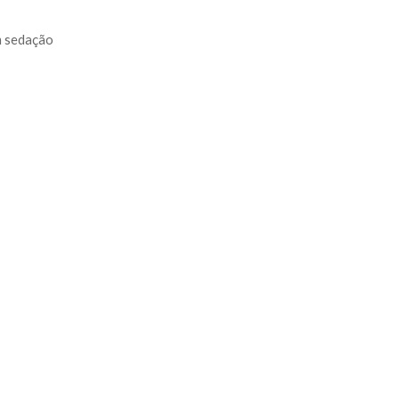
m
sedação