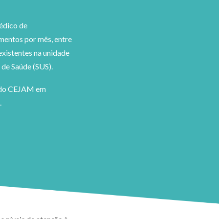
édico de
imentos por mês, entre
existentes na unidade
 de Saúde (SUS).
o do CEJAM em
.