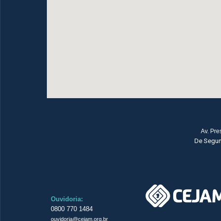
Av. Pre
De Segund
Ouvidoria:
0800 770 1484
ouvidoria
@cejam.org.br