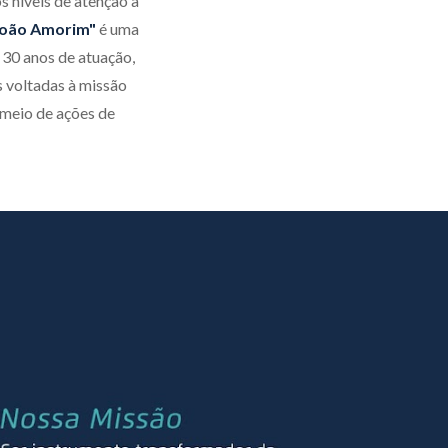
 níveis de atenção à
 João Amorim"
é uma
 30 anos de atuação,
s voltadas à missão
 meio de ações de