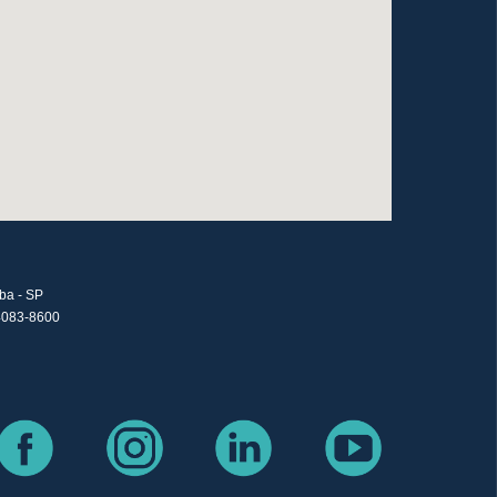
íba - SP
4083-8600