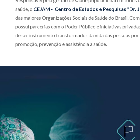
Responsável pela gestão de saúde populacional em todos os
saúde,
o
CEJAM - Centro de Estudos e Pesquisas "Dr.
das maiores Organizações Sociais de Saúde do Brasil. Com
possui parcerias com o Poder Público e iniciativas privada
de ser instrumento transformador da vida das pessoas por
promoção, prevenção e assistência à saúde.